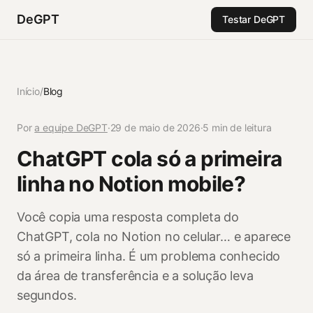
DeGPT
Testar DeGPT
Início
/
Blog
Por
a equipe DeGPT
·
29 de maio de 2026
·
5 min de leitura
ChatGPT cola só a primeira
linha no Notion mobile?
Você copia uma resposta completa do
ChatGPT, cola no Notion no celular… e aparece
só a primeira linha. É um problema conhecido
da área de transferência e a solução leva
segundos.